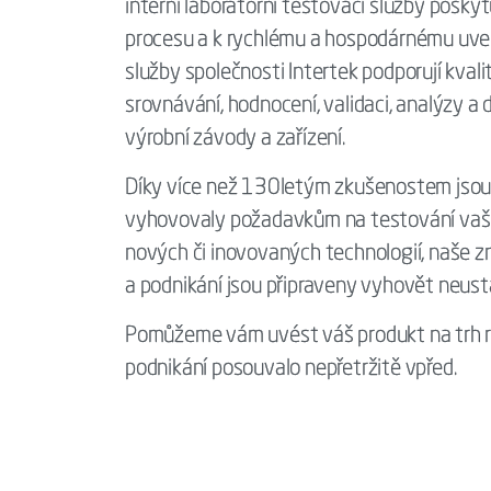
interní laboratorní testovací služby poskyt
procesu a k rychlému a hospodárnému uvede
služby společnosti Intertek podporují kval
srovnávání, hodnocení, validaci, analýzy a
výrobní závody a zařízení.
Díky více než 130letým zkušenostem jsou n
vyhovovaly požadavkům na testování vaši
nových či inovovaných technologií, naše zna
a podnikání jsou připraveny vyhovět neust
Pomůžeme vám uvést váš produkt na trh r
podnikání posouvalo nepřetržitě vpřed.