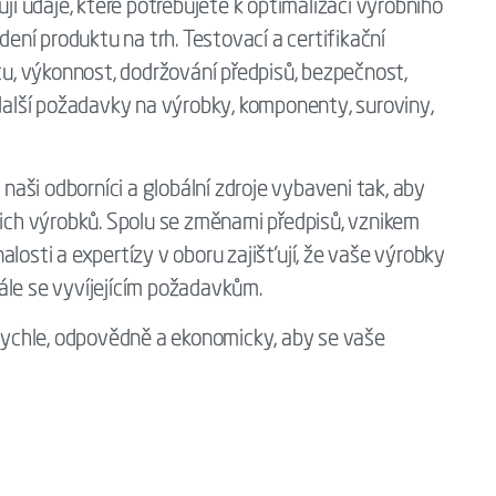
ují údaje, které potřebujete k optimalizaci výrobního
ní produktu na trh. Testovací a certifikační
itu, výkonnost, dodržování předpisů, bezpečnost,
 další požadavky na výrobky, komponenty, suroviny,
aši odborníci a globální zdroje vybaveni tak, aby
ch výrobků. Spolu se změnami předpisů, vznikem
losti a expertízy v oboru zajišťují, že vaše výrobky
ále se vyvíjejícím požadavkům.
ychle, odpovědně a ekonomicky, aby se vaše