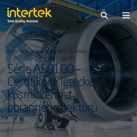
Jump to Audity a Certifikace Systémů Managementu
Série AS9100 –
Certifikace leteckého,
kosmického a
obranného sektoru