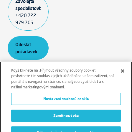
Zavolejte
specialistovi:
+420 722
979 705
Odeslat
požadavek
Když kliknete na „Přijmout všechny soubory cookie“,
poskytnete tím souhlas k jejich ukládání na vašem zařízení, což
pomáhá s navigací na stránce, s analýzou využití dat a s
našimi marketingovými snahami.
Odmítnutí odpovědnosti
Smluvní podmínky
Nastavení souborů cookie
Zásady ochrany osobních údajů
Cookies
Zamítnout vše