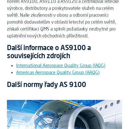
norem AS9100, AS9110 a AS9120 a certifikoval letecké
výrobce, distributory a poskytovatele služeb na celém
světě. Naše zkušenosti v oboru a odborní pracovníci
pomohli dodavatelům v oblasti letectví po celém světě,
získali certifikaci QMS a splnili požadavky nezbytné pro
uplatnění nových obchodních příležitostí.
Další informace o AS9100 a
souvisejících zdrojích
International Aerospace Quality Group (IAQG)
Americas Aerospace Quality Group (AAQG)
Další normy řady AS 9100