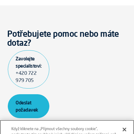
Potřebujete pomoc nebo máte
dotaz?
Zavolejte
specialistovi:
+420 722
979 705
Odeslat
požadavek
Když kliknete na „Přijmout všechny soubory cookie“,