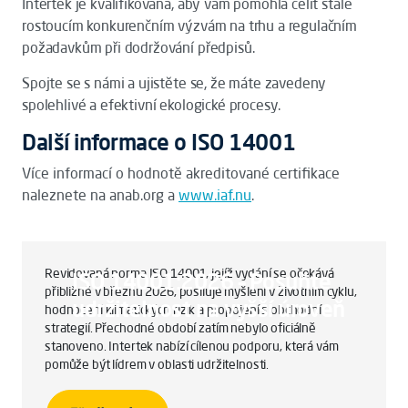
Intertek je kvalifikovaná, aby vám pomohla čelit stále
rostoucím konkurenčním výzvám na trhu a regulačním
požadavkům při dodržování předpisů.
Spojte se s námi a ujistěte se, že máte zavedeny
spolehlivé a efektivní ekologické procesy.
Další informace o ISO 14001
Více informací o hodnotě akreditované certifikace
naleznete na anab.org a
www.iaf.nu
.
Revidovaná norma ISO 14001, jejíž vydání se očekává
ISO 14001:2026 – Posuňte
přibližně v březnu 2026, posiluje myšlení v životním cyklu,
udržitelnost na vyšší úroveň
hodnocení klimatických rizik a propojení s obchodní
strategií. Přechodné období zatím nebylo oficiálně
stanoveno. Intertek nabízí cílenou podporu, která vám
pomůže být lídrem v oblasti udržitelnosti.