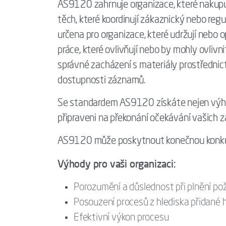
AS9120 zahrnuje organizace, které nakupuj
těch, které koordinují zákaznický nebo reg
určena pro organizace, které udržují nebo o
práce, které ovlivňují nebo by mohly ovlivn
správné zacházení s materiály prostřednic
dostupnosti záznamů.
Se standardem AS9120 získáte nejen výhody
připraveni na překonání očekávání vašich 
AS9120 může poskytnout konečnou konkure
Výhody pro vaši organizaci:
Porozumění a důslednost při plnění p
Posouzení procesů z hlediska přidané
Efektivní výkon procesu