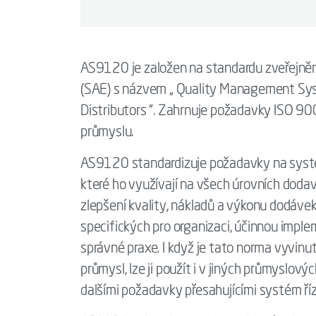
AS9120 je založen na standardu zveřejně
(SAE) s názvem „ Quality Management Sys
Distributors “. Zahrnuje požadavky ISO 90
průmyslu.
AS9120 standardizuje požadavky na systém
které ho využívají na všech úrovních doda
zlepšení kvality, nákladů a výkonu dodáv
specifických pro organizaci, účinnou imple
správné praxe. I když je tato norma vyvinu
průmysl, lze ji použít i v jiných průmyslový
dalšími požadavky přesahujícími systém ří