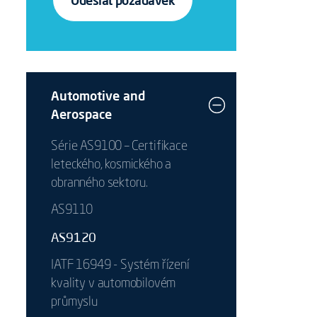
Odeslat požadavek
Automotive and
Aerospace
Série AS9100 – Certifikace
leteckého, kosmického a
obranného sektoru.
AS9110
AS9120
IATF 16949 - Systém řízení
kvality v automobilovém
průmyslu