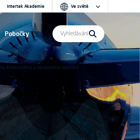
Intertek Akademie
Ve světě
Pobočky
Vyhledávání
ého, kosmického a obranného sektoru