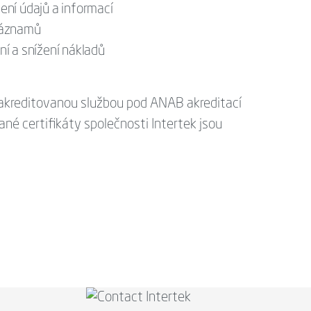
ní údajů a informací
záznamů
ení a snížení nákladů
akreditovanou službou pod ANAB akreditací
é certifikáty společnosti Intertek jsou