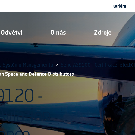
Kariéra
Odvětví
O nás
Zdroje
ace Systémů Managementu
Série AS9100 – Certifikace leteck
on Space and Defence Distributors
9120 -
Aviation
ence