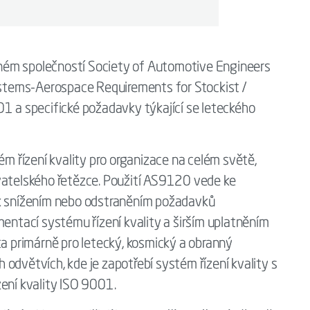
ném společností Society of Automotive Engineers
tems-Aerospace Requirements for Stockist /
01 a specifické požadavky týkající se leteckého
 řízení kvality pro organizace na celém světě,
vatelského řetězce. Použití AS9120 vede ke
ek snížením nebo odstraněním požadavků
mentací systému řízení kvality a širším uplatněním
ta primárně pro letecký, kosmický a obranný
ch odvětvích, kde je zapotřebí systém řízení kvality s
zení kvality ISO 9001.