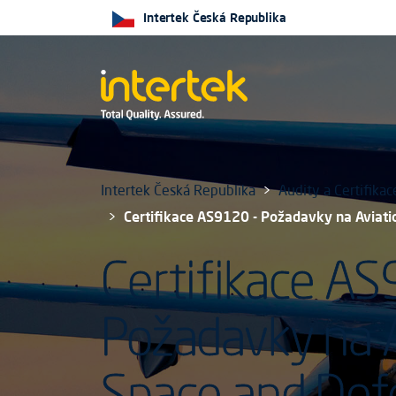
Intertek Česká Republika
Intertek Česká Republika
Audity a Certifik
Certifikace AS9120 - Požadavky na Aviati
Certifikace AS
Požadavky na 
Space and Def