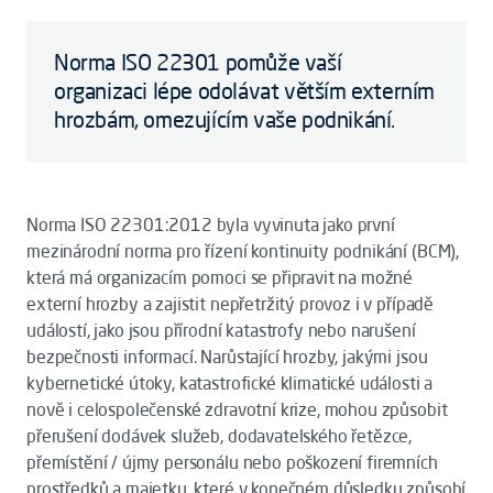
Norma ISO 22301 pomůže vaší
organizaci lépe odolávat větším externím
hrozbám, omezujícím vaše podnikání.
Norma ISO 22301:2012 byla vyvinuta jako první
mezinárodní norma pro řízení kontinuity podnikání (BCM),
která má organizacím pomoci se připravit na možné
externí hrozby a zajistit nepřetržitý provoz i v případě
událostí, jako jsou přírodní katastrofy nebo narušení
bezpečnosti informací. Narůstající hrozby, jakými jsou
kybernetické útoky, katastrofické klimatické události a
nově i celospolečenské zdravotní krize, mohou způsobit
přerušení dodávek služeb, dodavatelského řetězce,
přemístění / újmy personálu nebo poškození firemních
prostředků a majetku, které v konečném důsledku způsobí